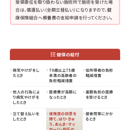
受領委任を取り扱わない施術所で施術を受けた場
合は、償還払い（全額立替払い）になりますので、健
康保険組合へ療養費の支給申請を行ってください。
健保の給付
病気やけがをし
70歳以上75歳
低所得者の負担
たとき
未満の高齢者の
軽減措置
負担軽減措置
他人の行為によ
医療費が高額に
差額負担の医療
り病気やけがを
なったとき
を受けるとき
したとき
立て替え払いを
保険医の同意を
接骨院等にかか
したとき
得て、はり・きゅ
るとき
う、あんま・マッ
サージ・指圧の