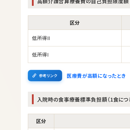
高額介護合算療養費の自己負担限度額
区分
低所得Ⅱ
低所得Ⅰ
医療費が高額になったとき
参考リンク
入院時の食事療養標準負担額（1食につき
区分