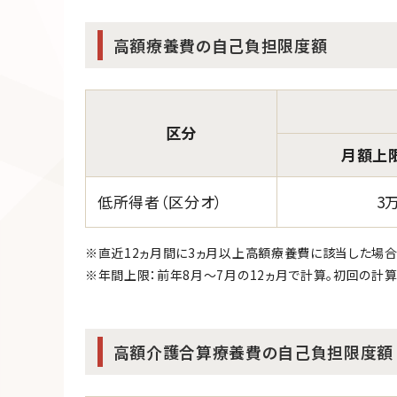
高額療養費の自己負担限度額
区分
月額上
低所得者（区分オ）
3万
※直近12ヵ月間に3ヵ月以上高額療養費に該当した場合
※年間上限：前年8月～7月の12ヵ月で計算。初回の計算期
高額介護合算療養費の自己負担限度額